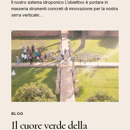
Il nostro sistema idroponico L’obiettivo è portare in
masseria strumenti concreti di innovazione per la nostra
serra verticale:…
Il
cuore
verde
della
masseria
BLOG
Il cuore verde della