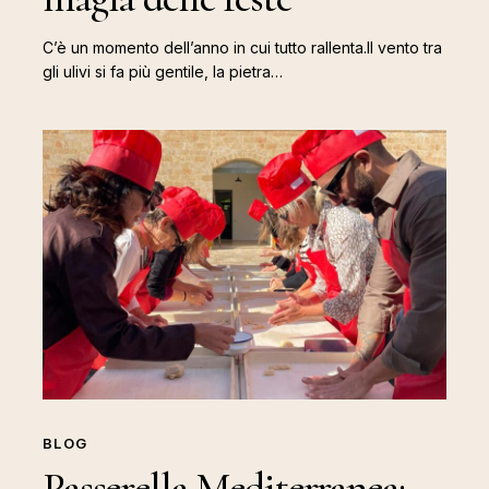
C’è un momento dell’anno in cui tutto rallenta.Il vento tra
gli ulivi si fa più gentile, la pietra…
Passerella
Mediterranea:
wedding
planner
internazionali
affascinate
dall’autenticità
BLOG
Passerella Mediterranea: