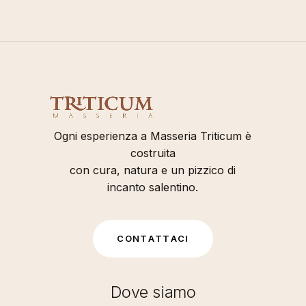
Ogni esperienza a Masseria Triticum è
costruita
con cura, natura e un pizzico di
incanto salentino.
C
O
N
T
A
T
T
A
C
I
Dove siamo