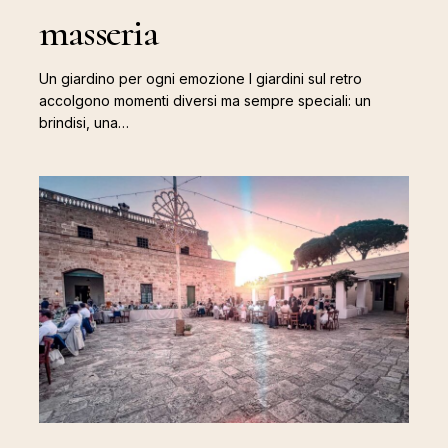
masseria
Un giardino per ogni emozione I giardini sul retro
accolgono momenti diversi ma sempre speciali: un
brindisi, una…
La
corte,
dove
tutto
prende
vita