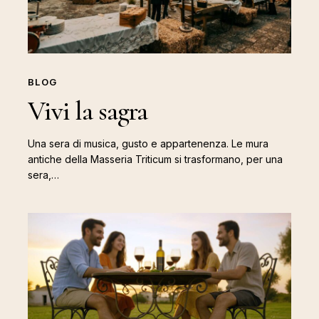
BLOG
Vivi la sagra
Una sera di musica, gusto e appartenenza. Le mura
antiche della Masseria Triticum si trasformano, per una
sera,…
A
piedi
nudi
nell’erba