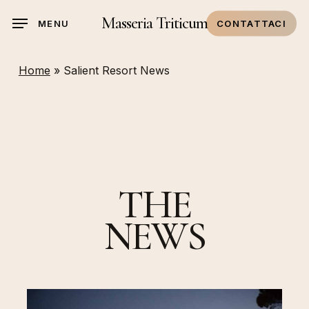
Skip
Masseria Triticum
MENU
CONTATTACI
to
main
content
Home
»
Salient Resort News
THE
NEWS
Natale