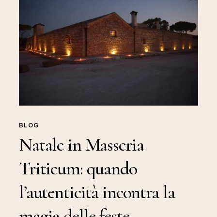
in
Masseria
Triticum:
quando
l’autenticità
incontra
la
magia
delle
BLOG
feste
Natale in Masseria
Triticum: quando
l’autenticità incontra la
magia delle feste