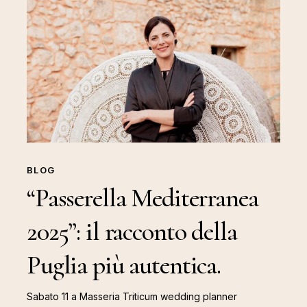
Mediterranea
2025”:
il
racconto
della
Puglia
più
autentica.
BLOG
“Passerella Mediterranea
2025”: il racconto della
Puglia più autentica.
Sabato 11 a Masseria Triticum wedding planner