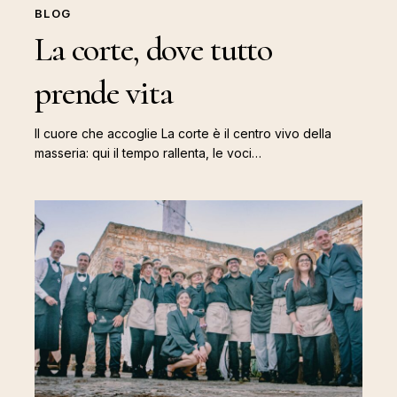
BLOG
La corte, dove tutto
prende vita
Il cuore che accoglie La corte è il centro vivo della
masseria: qui il tempo rallenta, le voci…
Custodiamo
un
sogno
comune