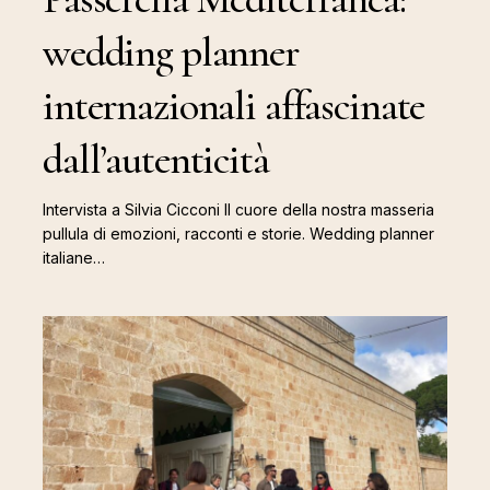
wedding planner
internazionali affascinate
dall’autenticità
Intervista a Silvia Cicconi Il cuore della nostra masseria
pullula di emozioni, racconti e storie. Wedding planner
italiane…
La
magia
di
Passerella
Mediterranea
presso