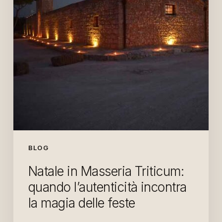
l’autenticità
incontra
la
magia
delle
feste
BLOG
Natale in Masseria Triticum:
quando l’autenticità incontra
la magia delle feste