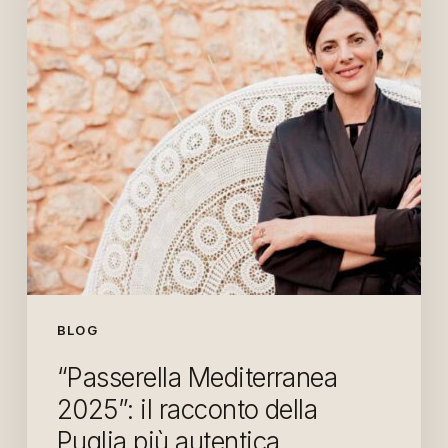
racconto
della
Puglia
più
autentica.
BLOG
“Passerella Mediterranea
2025”: il racconto della
Puglia più autentica.