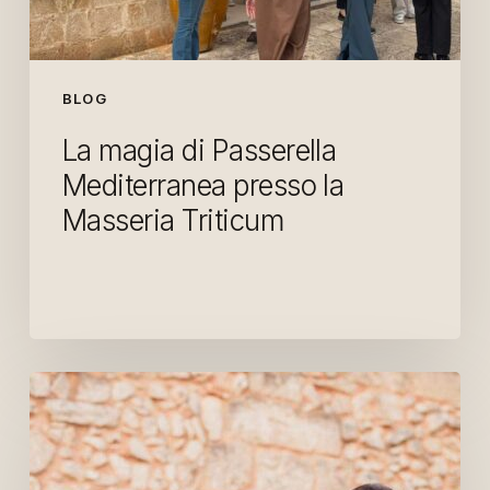
BLOG
La magia di Passerella
Mediterranea presso la
Masseria Triticum
“Passerella
Mediterranea
2025”:
il