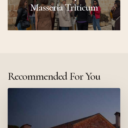
Masseria Triticum
Recommended For You
Natale
in
Masseria
Triticum:
quando