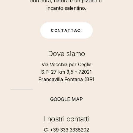
con cura, natura e un pizzico di
incanto salentino.
C
O
N
T
A
T
T
A
C
I
Dove siamo
Via Vecchia per Ceglie
S.P. 27 km 3,5 - 72021
Francavilla Fontana (BR)
GOOGLE MAP
I nostri contatti
C: +39 333 3338202