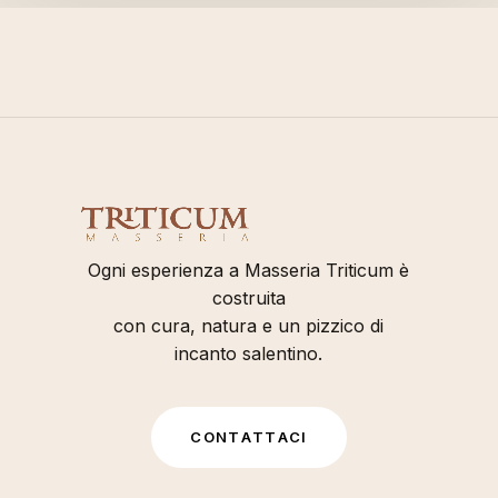
Ogni esperienza a Masseria Triticum è
costruita
con cura, natura e un pizzico di
incanto salentino.
C
O
N
T
A
T
T
A
C
I