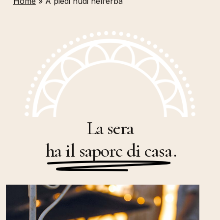
Home
»
A piedi nudi nell’erba
La sera
ha il sapore di casa
.