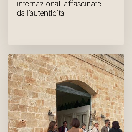
internazionali affascinate
dall’autenticità
La
magia
di
Passerella
Mediterranea
presso
la
Masseria
Triticum