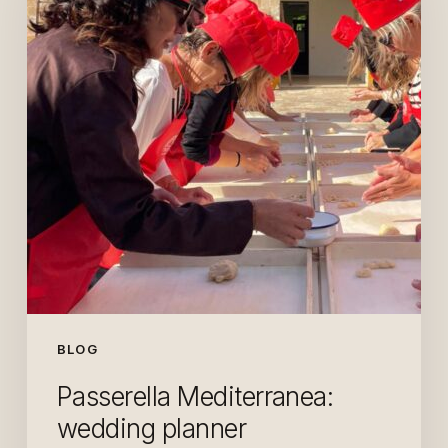
planner
internazionali
affascinate
dall’autenticità
BLOG
Passerella Mediterranea:
wedding planner